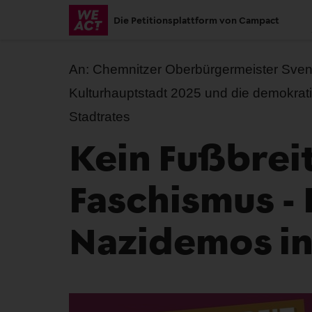
Skip
Die Petitionsplattform von Campact
to
main
content
An:
Chemnitzer Oberbürgermeister Sven 
Kulturhauptstadt 2025 und die demokrat
Stadtrates
Kein Fußbrei
Faschismus -
Nazidemos in