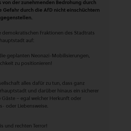
ns von der zunehmenden Bedrohung durch
 Gefahr durch die AfD nicht einschüchtern
gegenstellen.
e demokratischen Fraktionen des Stadtrats
hauptstadt auf:
n die geplanten Neonazi-Mobilisierungen,
keit zu positionieren!
llschaft alles dafür zu tun, dass ganz
rhauptstadt und darüber hinaus ein sicherer
re Gäste – egal welcher Herkunft oder
ns- oder Liebensweise.
is und rechten Terror!