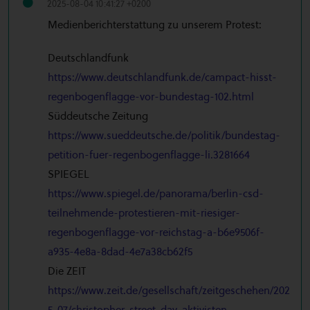
2025-08-04 10:41:27 +0200
Medienberichterstattung zu unserem Protest:
Deutschlandfunk
https://www.deutschlandfunk.de/campact-hisst-
regenbogenflagge-vor-bundestag-102.html
Süddeutsche Zeitung
https://www.sueddeutsche.de/politik/bundestag-
petition-fuer-regenbogenflagge-li.3281664
SPIEGEL
https://www.spiegel.de/panorama/berlin-csd-
teilnehmende-protestieren-mit-riesiger-
regenbogenflagge-vor-reichstag-a-b6e9506f-
a935-4e8a-8dad-4e7a38cb62f5
Die ZEIT
https://www.zeit.de/gesellschaft/zeitgeschehen/202
5-07/christopher-street-day-aktivisten-