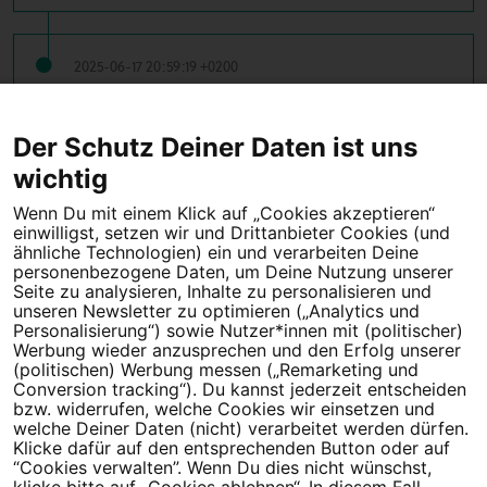
2025-06-17 20:59:19 +0200
25 Unterschriften erreicht
Der Schutz Deiner Daten ist uns
← Vorherige
1
2
Nächste →
wichtig
Wenn Du mit einem Klick auf „Cookies akzeptieren“
einwilligst, setzen wir und Drittanbieter Cookies (und
Tipps für deine Petition
ähnliche Technologien) ein und verarbeiten Deine
personenbezogene Daten, um Deine Nutzung unserer
Seite zu analysieren, Inhalte zu personalisieren und
Darum WeAct
Partnerprogramm
unseren Newsletter zu optimieren („Analytics und
Personalisierung“) sowie Nutzer*innen mit (politischer)
Erfolgreiche Petitionen
FAQs
Werbung wieder anzusprechen und den Erfolg unserer
(politischen) Werbung messen („Remarketing und
Nutzungsbedingungen
Conversion tracking“). Du kannst jederzeit entscheiden
bzw. widerrufen, welche Cookies wir einsetzen und
Datenschutz
Impressum
welche Deiner Daten (nicht) verarbeitet werden dürfen.
Klicke dafür auf den entsprechenden Button oder auf
Cookie-Einstellungen
“Cookies verwalten”. Wenn Du dies nicht wünschst,