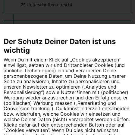
25 Unterschriften erreicht
2024-04-22 10:18:29 +0200
10 Unterschriften erreicht
Der Schutz Deiner Daten ist uns
wichtig
Wenn Du mit einem Klick auf „Cookies akzeptieren“
einwilligst, setzen wir und Drittanbieter Cookies (und
Tipps für deine Petition
ähnliche Technologien) ein und verarbeiten Deine
personenbezogene Daten, um Deine Nutzung unserer
Seite zu analysieren, Inhalte zu personalisieren und
Darum WeAct
Partnerprogramm
unseren Newsletter zu optimieren („Analytics und
Personalisierung“) sowie Nutzer*innen mit (politischer)
Erfolgreiche Petitionen
FAQs
Werbung wieder anzusprechen und den Erfolg unserer
(politischen) Werbung messen („Remarketing und
Nutzungsbedingungen
Conversion tracking“). Du kannst jederzeit entscheiden
bzw. widerrufen, welche Cookies wir einsetzen und
Datenschutz
Impressum
welche Deiner Daten (nicht) verarbeitet werden dürfen.
Klicke dafür auf den entsprechenden Button oder auf
Cookie-Einstellungen
“Cookies verwalten”. Wenn Du dies nicht wünschst,