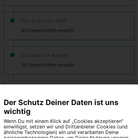
2022-04-01 11:32:37 +0200
50 Unterschriften erreicht
2022-04-01 11:29:46 +0200
25 Unterschriften erreicht
2022-03-31 21:01:07 +0200
10 Unterschriften erreicht
Der Schutz Deiner Daten ist uns
wichtig
Wenn Du mit einem Klick auf „Cookies akzeptieren“
einwilligst, setzen wir und Drittanbieter Cookies (und
Tipps für deine Petition
ähnliche Technologien) ein und verarbeiten Deine
personenbezogene Daten, um Deine Nutzung unserer