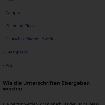
- Campact
-
Changing Cities
-
Deutsches Kinderhilfswerk
-
Greenpeace
-
VCD
Wie die Unterschriften übergeben
werden
Die Petition werden wir im Anschluss der Kidical Mass