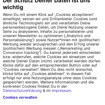
Der Schutz Deiner Daten ist uns
wichtig
Wenn Du mit einem Klick auf „Cookies akzeptieren“
einwilligst, setzen wir und Drittanbieter Cookies (und
Tipps für deine Petition
ähnliche Technologien) ein und verarbeiten Deine
personenbezogene Daten, um Deine Nutzung unserer
Darum WeAct
Partnerprogramm
Seite zu analysieren, Inhalte zu personalisieren und
unseren Newsletter zu optimieren („Analytics und
Personalisierung“) sowie Nutzer*innen mit (politischer)
Erfolgreiche Petitionen
FAQs
Werbung wieder anzusprechen und den Erfolg unserer
(politischen) Werbung messen („Remarketing und
Nutzungsbedingungen
Conversion tracking“). Du kannst jederzeit entscheiden
bzw. widerrufen, welche Cookies wir einsetzen und
Datenschutz
Impressum
welche Deiner Daten (nicht) verarbeitet werden dürfen.
Klicke dafür auf den entsprechenden Button oder auf
Cookie-Einstellungen
“Cookies verwalten”. Wenn Du dies nicht wünschst,
klicke bitte auf „Cookies ablehnen“. In diesem Fall
erfolgt nur eine Nutzungsanalyse ohne dass Cookies
Campact
Powered by
gespeichert werden. Weitere Informationen und die
konkreten Cookies findest Du in der
Datenschutzerklärung
& im
Impressum
.
Cookies verwalten