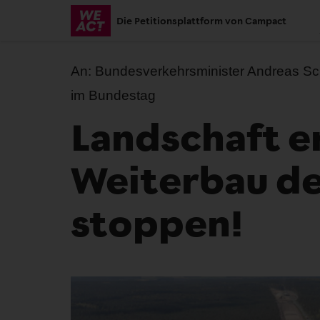
Skip
Die Petitionsplattform von Campact
to
main
content
An:
Bundesverkehrsminister Andreas Sc
im Bundestag
Landschaft er
Weiterbau de
stoppen!