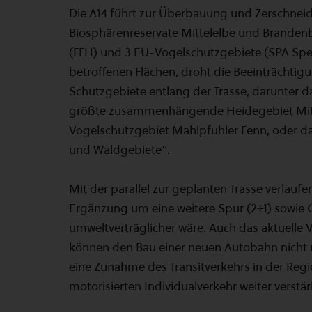
Die A14 führt zur Überbauung und Zerschneid
Biosphärenreservate Mittelelbe und Brandenb
(FFH) und 3 EU-Vogelschutzgebiete (SPA Speci
betroffenen Flächen, droht die Beeinträchtig
Schutzgebiete entlang der Trasse, darunter d
größte zusammenhängende Heidegebiet Mitt
Vogelschutzgebiet Mahlpfuhler Fenn, oder d
und Waldgebiete“.
Mit der parallel zur geplanten Trasse verlaufe
Ergänzung um eine weitere Spur (2+1) sowie
umweltverträglicher wäre. Auch das aktuell
können den Bau einer neuen Autobahn nicht r
eine Zunahme des Transitverkehrs in der Reg
motorisierten Individualverkehr weiter verstär