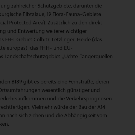
ung zahlreicher Schutzgebiete, darunter die
urgische Elbtalaue, 19 Flora-Fauna-Gebiete
al Protected Area). Zusätzlich zu den direkt
ung und Entwertung weiterer wichtiger
as FFH-Gebiet Colbitz-Letzlinger-Heide (das
eleuropas), das FHH- und EU-
as Landschaftschutzgebiet „Uchte-Tangerquellen
nden B189 gibt es bereits eine Fernstraße, deren
 Ortsumfahrungen wesentlich günstiger und
e Verkehrsaufkommen und die Verkehrsprognosen
echtfertigen. Vielmehr würde der Bau der A14
ion nach sich ziehen und die Abhängigkeit vom
ken.