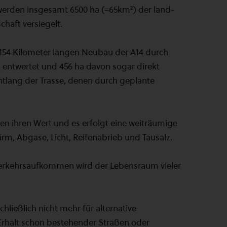
erden insgesamt 6500 ha (=65km²) der land-
chaft versiegelt.
 154 Kilometer langen Neubau der A14 durch
z entwertet und 456 ha davon sogar direkt
lang der Trasse, denen durch geplante
ien ihren Wert und es erfolgt eine weiträumige
rm, Abgase, Licht, Reifenabrieb und Tausalz.
erkehrsaufkommen wird der Lebensraum vieler
chließlich nicht mehr für alternative
n Erhalt schon bestehender Straßen oder