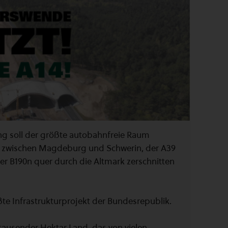
g soll der größte autobahnfreie Raum
4 zwischen Magdeburg und Schwerin, der A39
r B190n quer durch die Altmark zerschnitten
te Infrastrukturprojekt der Bundesrepublik.
tausender Hektar Land, das von vielen