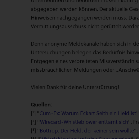
Unternehmen und Behörden müssen künftig M
abgegeben werden können. Der aktuelle Gese
Hinweisen nachgegangen werden muss. Dara
Vermittlungsausschuss nicht gerüttelt werde
Denn anonyme Meldekanäle haben sich in der 
Untersuchungen belegen das Bedürfnis hinwe
Entgegen eines verbreiteten Missverständni
missbräuchlichen Meldungen oder „Anschwärz
Vielen Dank für deine Unterstützung!
Quellen:
[¹] "
Cum-Ex: Warum Eckart Seith ein Held ist
"
[²] "
Wirecard-Whistleblower enttarnt sich
", F
[³] "
Bottrop: Der Held, der keiner sein wollte
",