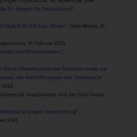
Springer Professional, 30. November 2018
 die EU-Regeln für Deutschland
",
 täglich 50.000 Euro Strafe
", Table.Media, 21.
 Tagesschau, 10. Februar 2023
chutz von Whistleblowern
",
en Schutz hinweisgebender Personen sowie zur
rsonen, die Verstöße gegen das Unionsrecht
r 2022
r Universität Graubünden und der EQS Group,
Meldeportal gegen Steuerbetrug
",
er 2021