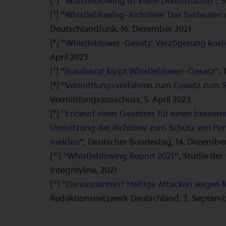
[⁴] "
Whistleblowing ist keine Denunziation
", 
[⁵] "
Whistleblowing-Richtlinie: Das bedeuten
Deutschlandfunk, 16. Dezember 2021
[⁶] "
Whistleblower-Gesetz: Verzögerung kostet
April 2023
[⁷] "
Bundesrat kippt Whistleblower-Gesetz
",
[⁸] "
Vermittlungsverfahren zum Gesetz zum S
Vermittlungsausschuss, 5. April 2023
[⁹] "
Entwurf eines Gesetzes für einen besser
Umsetzung der Richtlinie zum Schutz von Pe
melden
", Deutscher Bundestag, 14. Dezembe
[¹⁰] "
Whistleblowing Report 2021
", Studie de
Integrityline, 2021
[¹¹] "
Denunzianten? Heftige Attacken wegen 
Redaktionsnetzwerk Deutschland, 2. Septemb