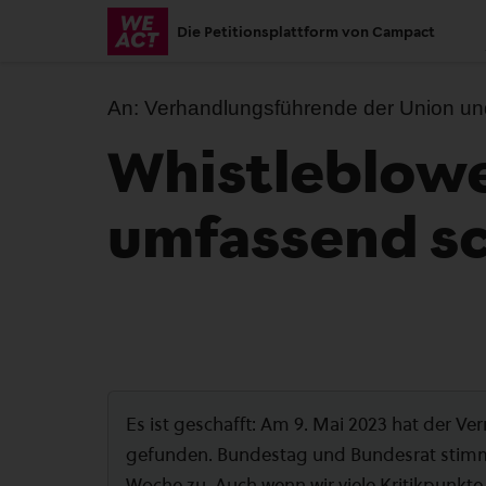
Skip
Die Petitionsplattform von Campact
to
main
content
An:
Verhandlungsführende der Union un
Whistleblowe
umfassend s
Es ist geschafft: Am 9. Mai 2023 hat der 
gefunden. Bundestag und Bundesrat stimm
Woche zu. Auch wenn wir viele Kritikpunkte