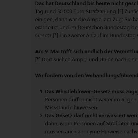
Das hat Deutschland bis heute nicht gesch
Tag rund 50.000 Euro Strafzahlung![⁶] Zunäc
einigen, dann war die Ampel am Zug: Sie ha
erarbeitet und im Deutschen Bundestag bes
Gesetz.[⁷] Ein zweiter Anlauf im Bundesta
Am 9. Mai trifft sich endlich der Vermit
[⁸] Dort suchen Ampel und Union nach ei
Wir fordern von den Verhandlungsführen
Das Whistleblower-Gesetz muss zügi
Personen dürfen nicht weiter im Regen
Missstände hinweisen.
Das Gesetz darf nicht verwässert wer
dann, wenn Personen auf Straftaten u
müssen auch anonyme Hinweise nachve