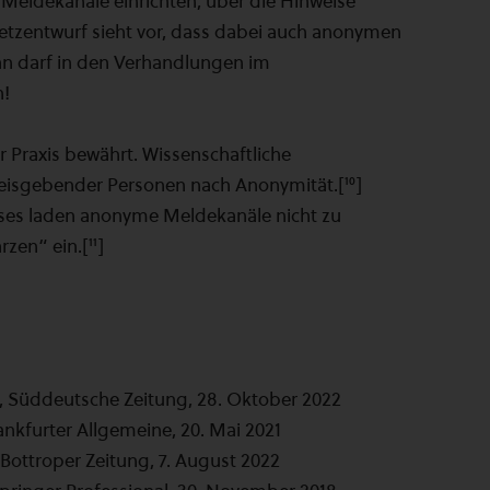
eldekanäle einrichten, über die Hinweise
tzentwurf sieht vor, dass dabei auch anonymen
n darf in den Verhandlungen im
n!
Praxis bewährt. Wissenschaftliche
isgebender Personen nach Anonymität.[¹⁰]
sses laden anonyme Meldekanäle nicht zu
en“ ein.[¹¹]
, Süddeutsche Zeitung, 28. Oktober 2022
rankfurter Allgemeine, 20. Mai 2021
 Bottroper Zeitung, 7. August 2022