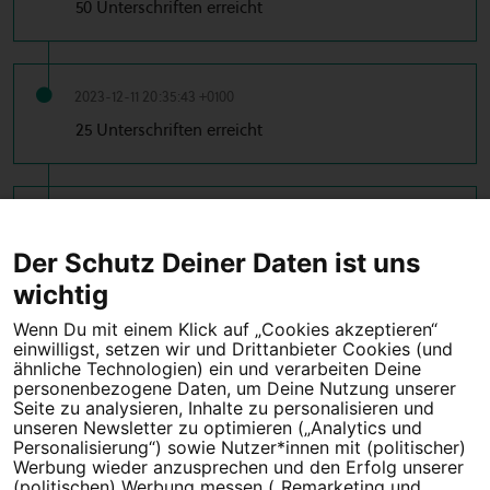
50 Unterschriften erreicht
2023-12-11 20:35:43 +0100
25 Unterschriften erreicht
2023-12-11 15:33:32 +0100
10 Unterschriften erreicht
Der Schutz Deiner Daten ist uns
wichtig
Wenn Du mit einem Klick auf „Cookies akzeptieren“
einwilligst, setzen wir und Drittanbieter Cookies (und
Tipps für deine Petition
ähnliche Technologien) ein und verarbeiten Deine
personenbezogene Daten, um Deine Nutzung unserer
Seite zu analysieren, Inhalte zu personalisieren und
Darum WeAct
Partnerprogramm
unseren Newsletter zu optimieren („Analytics und
Personalisierung“) sowie Nutzer*innen mit (politischer)
Erfolgreiche Petitionen
FAQs
Werbung wieder anzusprechen und den Erfolg unserer
(politischen) Werbung messen („Remarketing und