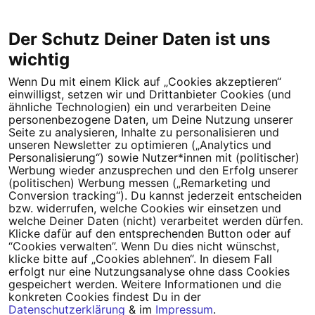
2021-08-25 12:43:25 +0200
10 Unterschriften erreicht
Der Schutz Deiner Daten ist uns
wichtig
Wenn Du mit einem Klick auf „Cookies akzeptieren“
einwilligst, setzen wir und Drittanbieter Cookies (und
Tipps für deine Petition
ähnliche Technologien) ein und verarbeiten Deine
personenbezogene Daten, um Deine Nutzung unserer
Seite zu analysieren, Inhalte zu personalisieren und
Darum WeAct
Partnerprogramm
unseren Newsletter zu optimieren („Analytics und
Personalisierung“) sowie Nutzer*innen mit (politischer)
Erfolgreiche Petitionen
FAQs
Werbung wieder anzusprechen und den Erfolg unserer
(politischen) Werbung messen („Remarketing und
Nutzungsbedingungen
Conversion tracking“). Du kannst jederzeit entscheiden
bzw. widerrufen, welche Cookies wir einsetzen und
Datenschutz
Impressum
welche Deiner Daten (nicht) verarbeitet werden dürfen.
Klicke dafür auf den entsprechenden Button oder auf
Cookie-Einstellungen
“Cookies verwalten”. Wenn Du dies nicht wünschst,
klicke bitte auf „Cookies ablehnen“. In diesem Fall
erfolgt nur eine Nutzungsanalyse ohne dass Cookies
Campact
Powered by
gespeichert werden. Weitere Informationen und die
konkreten Cookies findest Du in der
Datenschutzerklärung
& im
Impressum
.