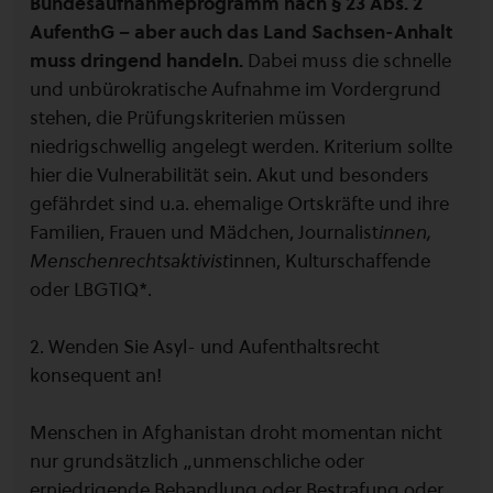
Bundesaufnahmeprogramm nach § 23 Abs. 2
AufenthG – aber auch das Land Sachsen-Anhalt
muss dringend handeln.
Dabei muss die schnelle
und unbürokratische Aufnahme im Vordergrund
stehen, die Prüfungskriterien müssen
niedrigschwellig angelegt werden. Kriterium sollte
hier die Vulnerabilität sein. Akut und besonders
gefährdet sind u.a. ehemalige Ortskräfte und ihre
Familien, Frauen und Mädchen, Journalist
innen,
Menschenrechtsaktivist
innen, Kulturschaffende
oder LBGTIQ*.
2. Wenden Sie Asyl- und Aufenthaltsrecht
konsequent an!
Menschen in Afghanistan droht momentan nicht
nur grundsätzlich „unmenschliche oder
erniedrigende Behandlung oder Bestrafung oder