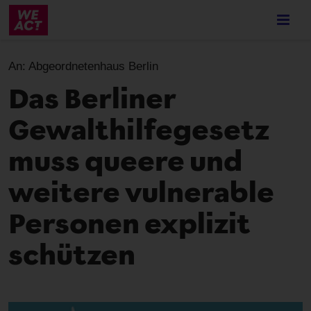
Skip
to
main
content
An:
Abgeordnetenhaus Berlin
Das Berliner
Gewalthilfegesetz
muss queere und
weitere vulnerable
Personen explizit
schützen