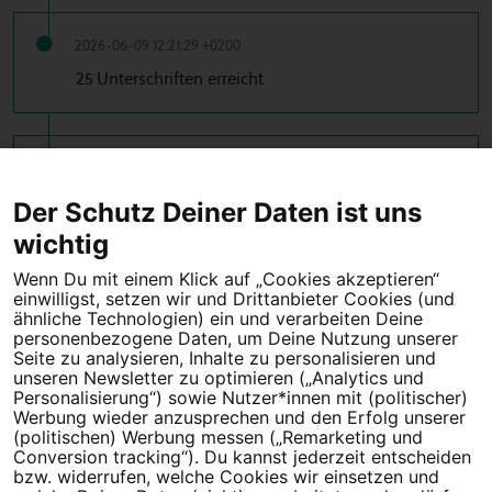
2026-06-09 12:21:29 +0200
25 Unterschriften erreicht
2026-06-09 10:11:48 +0200
10 Unterschriften erreicht
Der Schutz Deiner Daten ist uns
wichtig
Wenn Du mit einem Klick auf „Cookies akzeptieren“
einwilligst, setzen wir und Drittanbieter Cookies (und
Tipps für deine Petition
ähnliche Technologien) ein und verarbeiten Deine
personenbezogene Daten, um Deine Nutzung unserer
Darum WeAct
Seite zu analysieren, Inhalte zu personalisieren und
Partnerprogramm
unseren Newsletter zu optimieren („Analytics und
Personalisierung“) sowie Nutzer*innen mit (politischer)
Erfolgreiche Petitionen
FAQs
Werbung wieder anzusprechen und den Erfolg unserer
(politischen) Werbung messen („Remarketing und
Nutzungsbedingungen
Conversion tracking“). Du kannst jederzeit entscheiden
bzw. widerrufen, welche Cookies wir einsetzen und
Datenschutz
Impressum