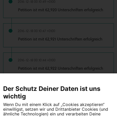
2016-12-18 00:10:49 +0100
Petition ist mit 62,920 Unterschriften erfolgreich
2016-12-18 00:10:47 +0100
Petition ist mit 62,921 Unterschriften erfolgreich
2016-12-18 00:10:44 +0100
Petition ist mit 62,922 Unterschriften erfolgreich
← Vorherige
1
2
3
4
5
6
7
8
9
10
Der Schutz Deiner Daten ist uns
…
11
53
54
Nächste →
wichtig
Wenn Du mit einem Klick auf „Cookies akzeptieren“
einwilligst, setzen wir und Drittanbieter Cookies (und
Tipps für deine Petition
ähnliche Technologien) ein und verarbeiten Deine