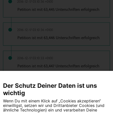
2016-12-17 03:10:36 +0100
Petition ist mit 63,445 Unterschriften erfolgreich
2016-12-17 03:10:36 +0100
Petition ist mit 63,446 Unterschriften erfolgreich
2016-12-17 03:10:33 +0100
Petition ist mit 63,447 Unterschriften erfolgreich
…
← Vorherige
1
2
38
39
40
41
42
Der Schutz Deiner Daten ist uns
…
43
44
45
46
53
54
Nächste →
wichtig
Wenn Du mit einem Klick auf „Cookies akzeptieren“
einwilligst, setzen wir und Drittanbieter Cookies (und
Tipps für deine Petition
ähnliche Technologien) ein und verarbeiten Deine