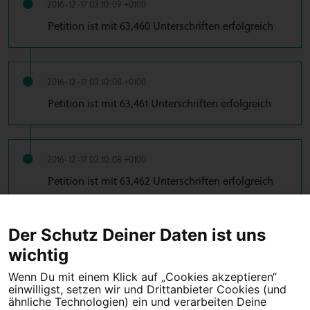
2016-12-17 03:10:09 +0100
Petition ist mit 63,460 Unterschriften erfolgreich
2016-12-17 03:10:08 +0100
Petition ist mit 63,461 Unterschriften erfolgreich
2016-12-17 02:10:08 +0100
Petition ist mit 63,462 Unterschriften erfolgreich
…
← Vorherige
1
2
39
40
41
42
43
Der Schutz Deiner Daten ist uns
…
44
45
46
47
53
54
Nächste →
wichtig
Wenn Du mit einem Klick auf „Cookies akzeptieren“
einwilligst, setzen wir und Drittanbieter Cookies (und
Tipps für deine Petition
ähnliche Technologien) ein und verarbeiten Deine