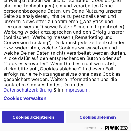
einwilligst, setzen wir und Drittanbieter Cookies (und
Tipps für deine Petition
ähnliche Technologien) ein und verarbeiten Deine
personenbezogene Daten, um Deine Nutzung unserer
Seite zu analysieren, Inhalte zu personalisieren und
Darum WeAct
Partnerprogramm
unseren Newsletter zu optimieren („Analytics und
Personalisierung“) sowie Nutzer*innen mit (politischer)
Erfolgreiche Petitionen
FAQs
Werbung wieder anzusprechen und den Erfolg unserer
(politischen) Werbung messen („Remarketing und
Nutzungsbedingungen
Conversion tracking“). Du kannst jederzeit entscheiden
bzw. widerrufen, welche Cookies wir einsetzen und
Datenschutz
Impressum
welche Deiner Daten (nicht) verarbeitet werden dürfen.
Klicke dafür auf den entsprechenden Button oder auf
Cookie-Einstellungen
“Cookies verwalten”. Wenn Du dies nicht wünschst,
klicke bitte auf „Cookies ablehnen“. In diesem Fall
erfolgt nur eine Nutzungsanalyse ohne dass Cookies
Campact
Powered by
gespeichert werden. Weitere Informationen und die
konkreten Cookies findest Du in der
Datenschutzerklärung
& im
Impressum
.
Cookies verwalten
Cookies akzeptieren
Cookies ablehnen
Powered by