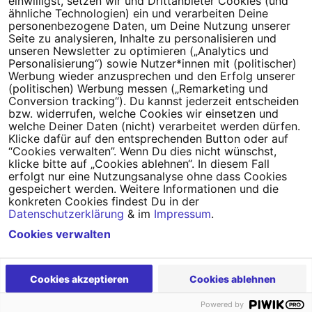
einwilligst, setzen wir und Drittanbieter Cookies (und
Tipps für deine Petition
ähnliche Technologien) ein und verarbeiten Deine
personenbezogene Daten, um Deine Nutzung unserer
Seite zu analysieren, Inhalte zu personalisieren und
Darum WeAct
Partnerprogramm
unseren Newsletter zu optimieren („Analytics und
Personalisierung“) sowie Nutzer*innen mit (politischer)
Erfolgreiche Petitionen
FAQs
Werbung wieder anzusprechen und den Erfolg unserer
(politischen) Werbung messen („Remarketing und
Nutzungsbedingungen
Conversion tracking“). Du kannst jederzeit entscheiden
bzw. widerrufen, welche Cookies wir einsetzen und
Datenschutz
Impressum
welche Deiner Daten (nicht) verarbeitet werden dürfen.
Klicke dafür auf den entsprechenden Button oder auf
Cookie-Einstellungen
“Cookies verwalten”. Wenn Du dies nicht wünschst,
klicke bitte auf „Cookies ablehnen“. In diesem Fall
erfolgt nur eine Nutzungsanalyse ohne dass Cookies
Campact
Powered by
gespeichert werden. Weitere Informationen und die
konkreten Cookies findest Du in der
Datenschutzerklärung
& im
Impressum
.
Cookies verwalten
Cookies akzeptieren
Cookies ablehnen
Powered by