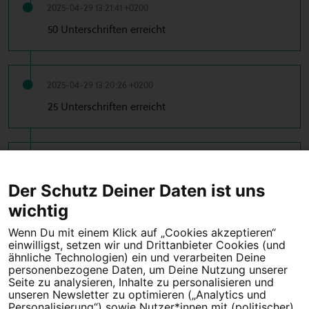
2025-04-29 13:21:41 +0200
50 Unterschriften erreicht
2025-04-29 13:20:26 +0200
25 Unterschriften erreicht
2025-04-29 13:19:36 +0200
10 Unterschriften erreicht
Der Schutz Deiner Daten ist uns
wichtig
Wenn Du mit einem Klick auf „Cookies akzeptieren“
einwilligst, setzen wir und Drittanbieter Cookies (und
Tipps für deine Petition
ähnliche Technologien) ein und verarbeiten Deine
personenbezogene Daten, um Deine Nutzung unserer
Darum WeAct
Partnerprogramm
Seite zu analysieren, Inhalte zu personalisieren und
unseren Newsletter zu optimieren („Analytics und
Personalisierung“) sowie Nutzer*innen mit (politischer)