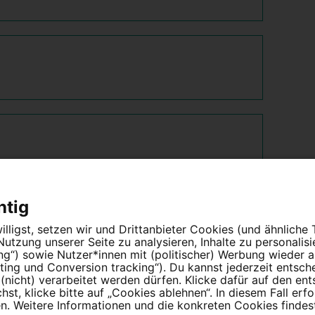
htig
lligst, setzen wir und Drittanbieter Cookies (und ähnliche
tzung unserer Seite zu analysieren, Inhalte zu personalis
ung“) sowie Nutzer*innen mit (politischer) Werbung wieder
ing und Conversion tracking“). Du kannst jederzeit entsch
nicht) verarbeitet werden dürfen. Klicke dafür auf den en
t, klicke bitte auf „Cookies ablehnen“. In diesem Fall erfo
 Weitere Informationen und die konkreten Cookies findest
Partnerprogramm
Erfolgreiche Petitionen
F