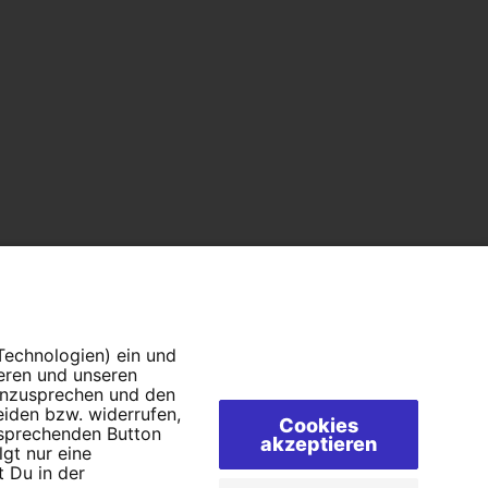
 Technologien) ein und
ieren und unseren
 anzusprechen und den
eiden bzw. widerrufen,
Cookies
tsprechenden Button
akzeptieren
lgt nur eine
 Du in der
AQs