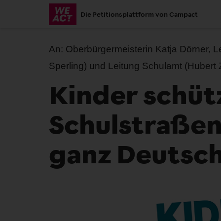
Skip
Die Petitionsplattform von Campact
to
main
content
An:
Oberbürgermeisterin Katja Dörner, 
Sperling) und Leitung Schulamt (Hubert 
Kinder schüt
Schulstraßen
ganz Deutsch