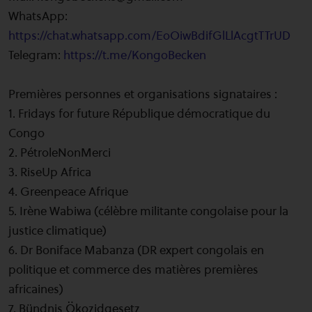
WhatsApp:
https://chat.whatsapp.com/EoOiwBdifGlLlAcgtTTrUD
Telegram:
https://t.me/KongoBecken
Premières personnes et organisations signataires :
1. Fridays for future République démocratique du
Congo
2. PétroleNonMerci
3. RiseUp Africa
4. Greenpeace Afrique
5. Irène Wabiwa (célèbre militante congolaise pour la
justice climatique)
6. Dr Boniface Mabanza (DR expert congolais en
politique et commerce des matières premières
africaines)
7. Bündnis Ökozidgesetz