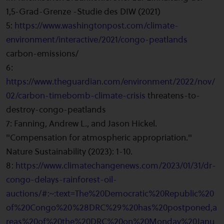
1,5-Grad-Grenze -Studie des DIW (2021)
5:
https://www.washingtonpost.com/climate-
environment/interactive/2021/congo-peatlands
carbon-emissions/
6:
https://www.theguardian.com/environment/2022/nov/
02/carbon-timebomb-climate-crisis
threatens-to-
destroy-congo-peatlands
7: Fanning, Andrew L., and Jason Hickel.
"Compensation for atmospheric appropriation."
Nature Sustainability (2023): 1-10.
8:
https://www.climatechangenews.com/2023/01/31/dr-
congo-delays-rainforest-oil-
auctions/#:~:text=The%20Democratic%20Republic%20
of%20Congo%20%28DRC%29%20has%20postponed,a
reas%20of%20the%20DRC%20on%20Monday%20Janu