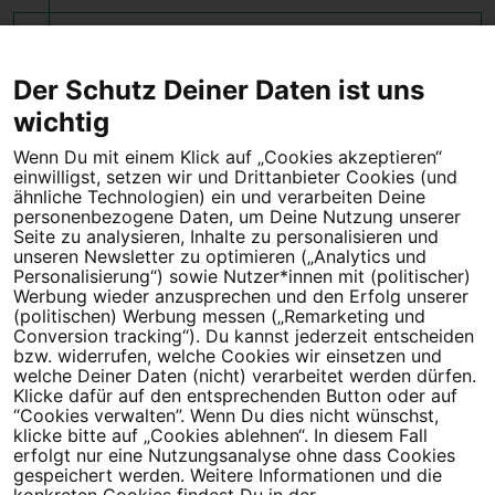
2023-12-04 18:31:07 +0100
10 Unterschriften erreicht
Der Schutz Deiner Daten ist uns
wichtig
Wenn Du mit einem Klick auf „Cookies akzeptieren“
einwilligst, setzen wir und Drittanbieter Cookies (und
Tipps für deine Petition
ähnliche Technologien) ein und verarbeiten Deine
personenbezogene Daten, um Deine Nutzung unserer
Darum WeAct
Seite zu analysieren, Inhalte zu personalisieren und
Partnerprogramm
unseren Newsletter zu optimieren („Analytics und
Personalisierung“) sowie Nutzer*innen mit (politischer)
Erfolgreiche Petitionen
FAQs
Werbung wieder anzusprechen und den Erfolg unserer
(politischen) Werbung messen („Remarketing und
Nutzungsbedingungen
Conversion tracking“). Du kannst jederzeit entscheiden
bzw. widerrufen, welche Cookies wir einsetzen und
Datenschutz
Impressum
welche Deiner Daten (nicht) verarbeitet werden dürfen.
Klicke dafür auf den entsprechenden Button oder auf
Cookie-Einstellungen
“Cookies verwalten”. Wenn Du dies nicht wünschst,
klicke bitte auf „Cookies ablehnen“. In diesem Fall
erfolgt nur eine Nutzungsanalyse ohne dass Cookies
Campact
Powered by
gespeichert werden. Weitere Informationen und die