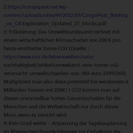
2:
https://congopeat.net/wp-
content/uploads/sites/49/2022/07/CongoPeat_Briefing
_on_Oil
Exploration_Updated_27_blocks.pdf
3: Erläuterung: Das Umweltbundesamt rechnet mit
einem wirtschaftlichen Klimaschaden von 200 € pro
heute emittierter Tonne CO2 (Quelle: :
https://www.noz.de/lebenswelten/natur
nachhaltigkeit/artikel/umweltamt-eine-tonne-co2-
verursacht-umweltschaeden-von-180-euro 22997269)
Multipliziert man also diese potentiell frei werdenden 6
Milliarden Tonnen mit 200€/ t CO2 kommt man auf
diesen unvorstellbar hohen Gesamtschaden für die
Menschen und die Weltwirtschaft nur durch dieses
Moor, wenn es zerstört wird.
4: Kein Grad weiter – Anpassung der Tagebauplanung
im Rheinischen Braunkohlerevier zur Einhaltung der