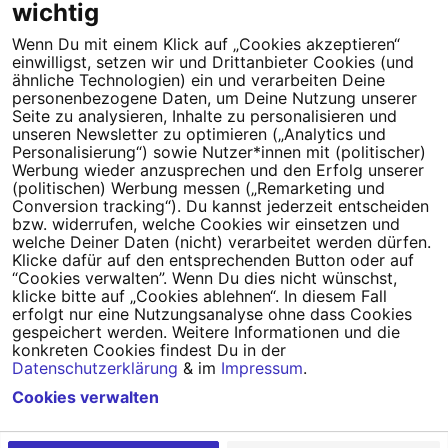
wichtig
Wenn Du mit einem Klick auf „Cookies akzeptieren“
einwilligst, setzen wir und Drittanbieter Cookies (und
Tipps für deine Petition
ähnliche Technologien) ein und verarbeiten Deine
personenbezogene Daten, um Deine Nutzung unserer
Seite zu analysieren, Inhalte zu personalisieren und
Darum WeAct
Partnerprogramm
unseren Newsletter zu optimieren („Analytics und
Personalisierung“) sowie Nutzer*innen mit (politischer)
Erfolgreiche Petitionen
FAQs
Werbung wieder anzusprechen und den Erfolg unserer
(politischen) Werbung messen („Remarketing und
Nutzungsbedingungen
Conversion tracking“). Du kannst jederzeit entscheiden
bzw. widerrufen, welche Cookies wir einsetzen und
Datenschutz
Impressum
welche Deiner Daten (nicht) verarbeitet werden dürfen.
Klicke dafür auf den entsprechenden Button oder auf
Cookie-Einstellungen
“Cookies verwalten”. Wenn Du dies nicht wünschst,
klicke bitte auf „Cookies ablehnen“. In diesem Fall
erfolgt nur eine Nutzungsanalyse ohne dass Cookies
Campact
Powered by
gespeichert werden. Weitere Informationen und die
konkreten Cookies findest Du in der
Datenschutzerklärung
& im
Impressum
.
Cookies verwalten