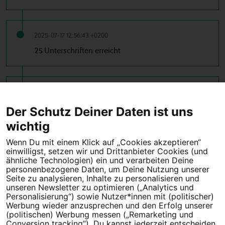
2025-07-17 12:56:43 +0200
25 Unterschriften erreicht
2025-07-17 12:31:49 +0200
10 Unterschriften erreicht
Der Schutz Deiner Daten ist uns
wichtig
Wenn Du mit einem Klick auf „Cookies akzeptieren“
einwilligst, setzen wir und Drittanbieter Cookies (und
Tipps für deine Petition
ähnliche Technologien) ein und verarbeiten Deine
personenbezogene Daten, um Deine Nutzung unserer
Seite zu analysieren, Inhalte zu personalisieren und
Darum WeAct
Partnerprogramm
unseren Newsletter zu optimieren („Analytics und
Personalisierung“) sowie Nutzer*innen mit (politischer)
Erfolgreiche Petitionen
FAQs
Werbung wieder anzusprechen und den Erfolg unserer
(politischen) Werbung messen („Remarketing und
Nutzungsbedingungen
Conversion tracking“). Du kannst jederzeit entscheiden