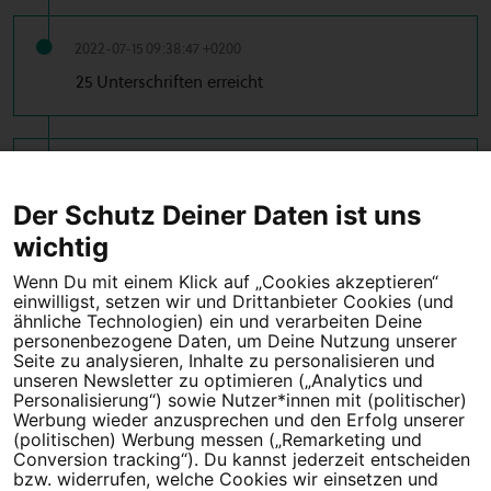
2022-07-15 09:38:47 +0200
25 Unterschriften erreicht
2022-07-14 22:34:14 +0200
10 Unterschriften erreicht
Der Schutz Deiner Daten ist uns
wichtig
Wenn Du mit einem Klick auf „Cookies akzeptieren“
einwilligst, setzen wir und Drittanbieter Cookies (und
Tipps für deine Petition
ähnliche Technologien) ein und verarbeiten Deine
personenbezogene Daten, um Deine Nutzung unserer
Seite zu analysieren, Inhalte zu personalisieren und
Darum WeAct
Partnerprogramm
unseren Newsletter zu optimieren („Analytics und
Personalisierung“) sowie Nutzer*innen mit (politischer)
Erfolgreiche Petitionen
FAQs
Werbung wieder anzusprechen und den Erfolg unserer
(politischen) Werbung messen („Remarketing und
Nutzungsbedingungen
Conversion tracking“). Du kannst jederzeit entscheiden
bzw. widerrufen, welche Cookies wir einsetzen und