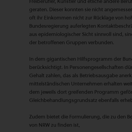
Freiberufler, Künstler und etliche andere Ber
geraten. Dieser konnten sie nicht angemessen
oft ihr Einkommen nicht zur Rücklage von ho
Bundesregierung auferlegten Kontaktbeschrän
aus epidemiologischer Sicht sinnvoll sind, s
der betroffenen Gruppen verbunden.
In dem gigantischen Hilfsprogramm der Bunde
berücksichtigt. In Personengesellschaften dü
Gehalt zahlen, das als Betriebsausgabe aner
mittelständischen Unternehmen erhalten weit
dem jeweils dort greifenden Programm geförd
Gleichbehandlungsgrundsatz ebenfalls erhebli
Zudem bietet die Formulierung, die zu den 
von NRW zu finden ist,