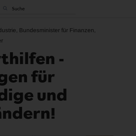
dustrie, Bundesminister für Finanzen,
er
hilfen -
gen für
dige und
ändern!