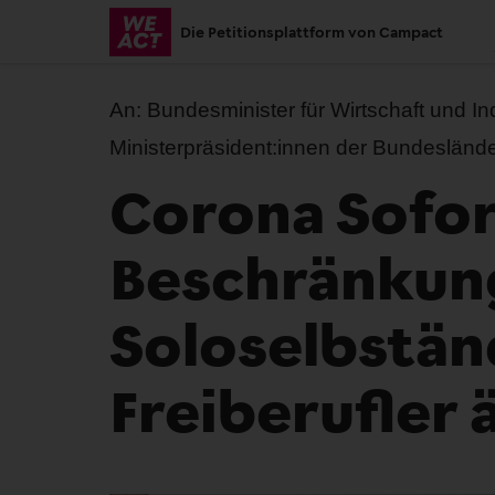
Skip
Die Petitionsplattform von Campact
to
main
content
An:
Bundesminister für Wirtschaft und In
Ministerpräsident:innen der Bundesländ
Corona Sofort
Beschränkun
Soloselbstän
Freiberufler 