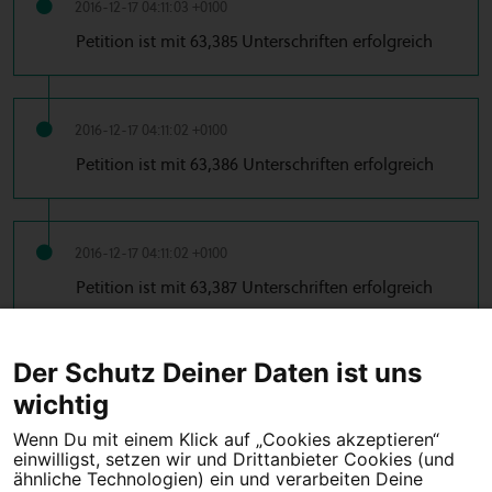
2016-12-17 04:11:03 +0100
Petition ist mit 63,385 Unterschriften erfolgreich
2016-12-17 04:11:02 +0100
Petition ist mit 63,386 Unterschriften erfolgreich
2016-12-17 04:11:02 +0100
Petition ist mit 63,387 Unterschriften erfolgreich
…
← Vorherige
1
2
34
35
36
37
38
Der Schutz Deiner Daten ist uns
…
39
40
41
42
53
54
Nächste →
wichtig
Wenn Du mit einem Klick auf „Cookies akzeptieren“
einwilligst, setzen wir und Drittanbieter Cookies (und
Tipps für deine Petition
ähnliche Technologien) ein und verarbeiten Deine