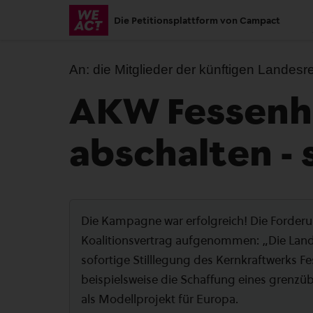
Skip
Die Petitionsplattform von Campact
to
main
content
An:
die Mitglieder der künftigen Lande
AKW Fessenh
abschalten - 
Die Kampagne war erfolgreich! Die Forderu
Koalitionsvertrag aufgenommen: „Die Lande
sofortige Stilllegung des Kernkraftwerks F
beispielsweise die Schaffung eines grenz
als Modellprojekt für Europa.