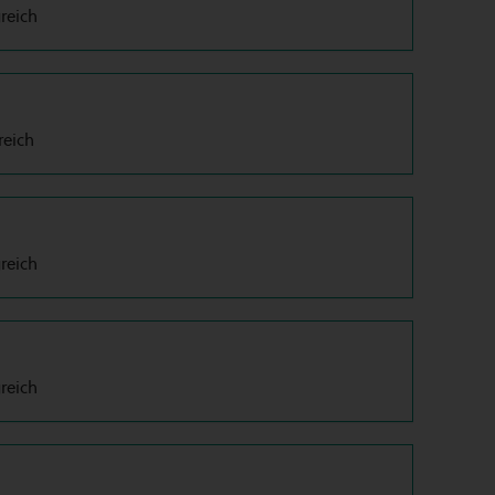
greich
reich
greich
greich