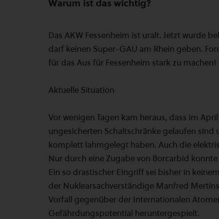
Warum ist das wichtig?
Das AKW Fessenheim ist uralt. Jetzt wurde bek
darf keinen Super-GAU am Rhein geben. Ford
für das Aus für Fessenheim stark zu machen!
Aktuelle Situation
Vor wenigen Tagen kam heraus, dass im April 2
ungesicherten Schaltschränke gelaufen sind 
komplett lahmgelegt haben. Auch die elektri
Nur durch eine Zugabe von Borcarbid konnte 
Ein so drastischer Eingriff sei bisher in kei
der Nuklearsachverständige Manfred Mertins
Vorfall gegenüber der Internationalen Atom
Gefährdungspotential heruntergespielt.