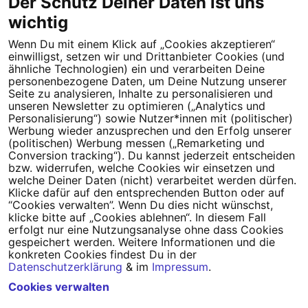
Der Schutz Deiner Daten ist uns
wichtig
Tipps für deine Petition
Wenn Du mit einem Klick auf „Cookies akzeptieren“
Darum WeAct
Partnerprogramm
einwilligst, setzen wir und Drittanbieter Cookies (und
ähnliche Technologien) ein und verarbeiten Deine
personenbezogene Daten, um Deine Nutzung unserer
Erfolgreiche Petitionen
FAQs
Seite zu analysieren, Inhalte zu personalisieren und
unseren Newsletter zu optimieren („Analytics und
Nutzungsbedingungen
Personalisierung“) sowie Nutzer*innen mit (politischer)
Werbung wieder anzusprechen und den Erfolg unserer
Datenschutz
Impressum
(politischen) Werbung messen („Remarketing und
Conversion tracking“). Du kannst jederzeit entscheiden
Cookie-Einstellungen
bzw. widerrufen, welche Cookies wir einsetzen und
welche Deiner Daten (nicht) verarbeitet werden dürfen.
Klicke dafür auf den entsprechenden Button oder auf
Campact
Powered by
“Cookies verwalten”. Wenn Du dies nicht wünschst,
klicke bitte auf „Cookies ablehnen“. In diesem Fall
erfolgt nur eine Nutzungsanalyse ohne dass Cookies
gespeichert werden. Weitere Informationen und die
konkreten Cookies findest Du in der
Datenschutzerklärung
& im
Impressum
.
Cookies verwalten