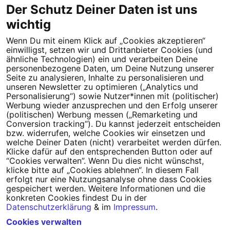
Der Schutz Deiner Daten ist uns
wichtig
Tipps für deine Petition
Wenn Du mit einem Klick auf „Cookies akzeptieren“
Darum WeAct
Partnerprogramm
einwilligst, setzen wir und Drittanbieter Cookies (und
ähnliche Technologien) ein und verarbeiten Deine
personenbezogene Daten, um Deine Nutzung unserer
Erfolgreiche Petitionen
FAQs
Seite zu analysieren, Inhalte zu personalisieren und
unseren Newsletter zu optimieren („Analytics und
Nutzungsbedingungen
Personalisierung“) sowie Nutzer*innen mit (politischer)
Werbung wieder anzusprechen und den Erfolg unserer
Datenschutz
Impressum
(politischen) Werbung messen („Remarketing und
Conversion tracking“). Du kannst jederzeit entscheiden
Cookie-Einstellungen
bzw. widerrufen, welche Cookies wir einsetzen und
welche Deiner Daten (nicht) verarbeitet werden dürfen.
Klicke dafür auf den entsprechenden Button oder auf
Campact
Powered by
“Cookies verwalten”. Wenn Du dies nicht wünschst,
klicke bitte auf „Cookies ablehnen“. In diesem Fall
erfolgt nur eine Nutzungsanalyse ohne dass Cookies
gespeichert werden. Weitere Informationen und die
konkreten Cookies findest Du in der
Datenschutzerklärung
& im
Impressum
.
Cookies verwalten