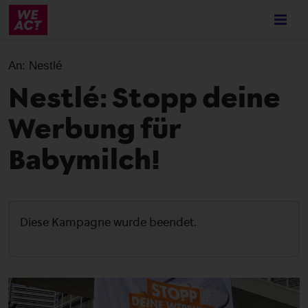
Skip
to
main
content
An:
Nestlé
Nestlé: Stopp deine
Werbung für
Babymilch!
Diese Kampagne wurde beendet.