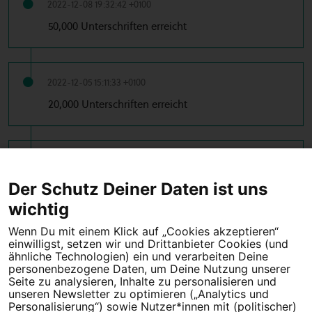
2022-12-08 19:32:42 +0100
50,000 Unterschriften erreicht
2022-12-05 15:11:33 +0100
20,000 Unterschriften erreicht
2022-11-14 13:26:46 +0100
10,000 Unterschriften erreicht
Der Schutz Deiner Daten ist uns
wichtig
Wenn Du mit einem Klick auf „Cookies akzeptieren“
einwilligst, setzen wir und Drittanbieter Cookies (und
Tipps für deine Petition
ähnliche Technologien) ein und verarbeiten Deine
personenbezogene Daten, um Deine Nutzung unserer
Darum WeAct
Partnerprogramm
Seite zu analysieren, Inhalte zu personalisieren und
unseren Newsletter zu optimieren („Analytics und
Personalisierung“) sowie Nutzer*innen mit (politischer)
Erfolgreiche Petitionen
FAQs