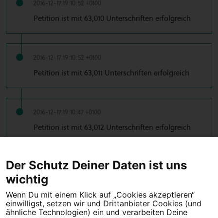
2016-12-17 19:10:52 +0100
Petition ist mit 63,010 Unterschriften erfolgreich
2016-12-17 19:10:52 +0100
Petition ist mit 63,011 Unterschriften erfolgreich
2016-12-17 19:10:47 +0100
Petition ist mit 63,012 Unterschriften erfolgreich
…
← Vorherige
1
2
9
10
11
12
13
14
Der Schutz Deiner Daten ist uns
…
15
16
17
53
54
Nächste →
wichtig
Wenn Du mit einem Klick auf „Cookies akzeptieren“
einwilligst, setzen wir und Drittanbieter Cookies (und
Tipps für deine Petition
ähnliche Technologien) ein und verarbeiten Deine