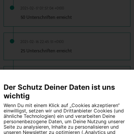
2021-02-17 07:57:04 +0100
50 Unterschriften erreicht
2021-02-16 22:45:51 +0100
25 Unterschriften erreicht
2021-02-16 21:26:19 +0100
10 Unterschriften erreicht
Der Schutz Deiner Daten ist uns
wichtig
Wenn Du mit einem Klick auf „Cookies akzeptieren“
einwilligst, setzen wir und Drittanbieter Cookies (und
Tipps für deine Petition
ähnliche Technologien) ein und verarbeiten Deine
personenbezogene Daten, um Deine Nutzung unserer
Seite zu analysieren, Inhalte zu personalisieren und
Darum WeAct
Partnerprogramm
unseren Newsletter zu optimieren („Analytics und