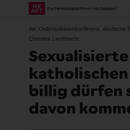
Skip
Die Petitionsplattform von Campact
to
main
content
An:
Ordensoberenkonferenz, deutsche Bi
Christine Lambrecht
Sexualisierte
katholischen
billig dürfen 
davon komm