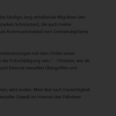
abe häufige, lang anhaltende Migränen (ein
 starken Schmerzen), die auch meine
55), als Kommunionskind vom Gemeindepfarrer
einandersetzungen mit dem Orden einen
 der Entschädigung sein.“ - Christian, war als
nd Internat sexuellen Übergriffen und
en, wird enden. Mein Ruf nach Gerechtigkeit
exueller Gewalt im Internat des Pallotiner