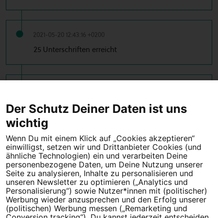
2021-05-20 12:43:16 +0200
25 Unterschriften erreicht
2021-05-20 12:27:54 +0200
10 Unterschriften erreicht
Der Schutz Deiner Daten ist uns
wichtig
Wenn Du mit einem Klick auf „Cookies akzeptieren“
einwilligst, setzen wir und Drittanbieter Cookies (und
Tipps für deine Petition
ähnliche Technologien) ein und verarbeiten Deine
personenbezogene Daten, um Deine Nutzung unserer
Seite zu analysieren, Inhalte zu personalisieren und
Darum WeAct
Partnerprogramm
unseren Newsletter zu optimieren („Analytics und
Personalisierung“) sowie Nutzer*innen mit (politischer)
Erfolgreiche Petitionen
FAQs
Werbung wieder anzusprechen und den Erfolg unserer
(politischen) Werbung messen („Remarketing und
Nutzungsbedingungen
Conversion tracking“). Du kannst jederzeit entscheiden