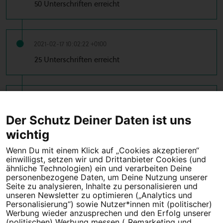
50 Unterschriften erreicht
2021-02-17 10:02:22 +0100
25 Unterschriften erreicht
2021-02-08 13:55:54 +0100
10 Unterschriften erreicht
Der Schutz Deiner Daten ist uns
wichtig
Wenn Du mit einem Klick auf „Cookies akzeptieren“
einwilligst, setzen wir und Drittanbieter Cookies (und
Tipps für deine Petition
ähnliche Technologien) ein und verarbeiten Deine
personenbezogene Daten, um Deine Nutzung unserer
Darum WeAct
Partnerprogramm
Seite zu analysieren, Inhalte zu personalisieren und
unseren Newsletter zu optimieren („Analytics und
Personalisierung“) sowie Nutzer*innen mit (politischer)
Erfolgreiche Petitionen
FAQs
Werbung wieder anzusprechen und den Erfolg unserer
(politischen) Werbung messen („Remarketing und