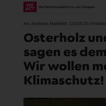
Skip
Die Petitionsplattform von Campact
to
main
content
An:
Andreas Mattfeldt, CDU/CSU-Fraktio
Osterholz un
sagen es dem
Wir wollen m
Klimaschutz!