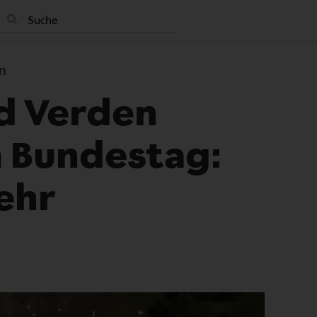
n
d Verden
 Bundestag:
ehr