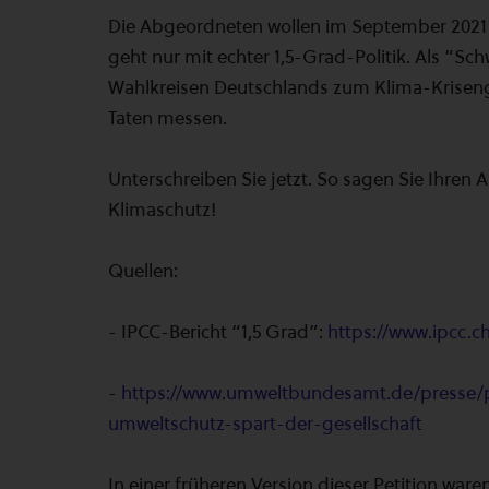
Die Abgeordneten wollen im September 2021
geht nur mit echter 1,5-Grad-Politik. Als “Sch
Wahlkreisen Deutschlands zum Klima-Kriseng
Taten messen.
Unterschreiben Sie jetzt. So sagen Sie Ihren
Klimaschutz!
Quellen:
- IPCC-Bericht “1,5 Grad”:
https://www.ipcc.c
-
https://www.umweltbundesamt.de/presse/p
umweltschutz-spart-der-gesellschaft
In einer früheren Version dieser Petition wa