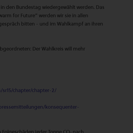
 in den Bundestag wiedergewählt werden. Das
warm for Future” werden wir sie in allen
espräch bitten - und im Wahlkampf an ihren
 Abgeordneten: Der Wahlkreis will mehr
h/sr15/chapter/chapter-2/
ressemitteilungen/konsequenter-
ren Folgeschäden jeder Tonne CO₂ nach