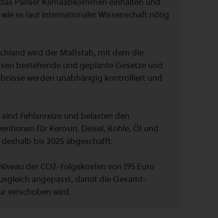
h das Pariser Klimaabkommen einhalten und
ie es laut internationaler Wissenschaft nötig
tschland wird der Maßstab, mit dem die
assen bestehende und geplante Gesetze und
nisse werden unabhängig kontrolliert und
fe sind Fehlanreize und belasten den
ntionen für Kerosin, Diesel, Kohle, Öl und
n deshalb bis 2025 abgeschafft.
s Niveau der CO2-Folgekosten von 195 Euro
sgleich angepasst, damit die Gesamt-
nur verschoben wird.