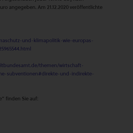
ro angegeben. Am 21.12.2020 veröffentlichte
imaschutz-und-klimapolitik-wie-europas-
25965544.html
ltbundesamt.de/themen/wirtschaft-
he-subventionen#direkte-und-indirekte-
 finden Sie auf: