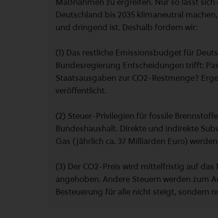
Maßnahmen zu ergreifen. Nur so lässt sic
Deutschland bis 2035 klimaneutral machen, w
und dringend ist. Deshalb fordern wir:
(1) Das restliche Emissionsbudget für Deu
Bundesregierung Entscheidungen trifft: P
Staatsausgaben zur CO2-Restmenge? Ergeb
veröffentlicht.
(2) Steuer-Privilegien für fossile Brennstof
Bundeshaushalt. Direkte und indirekte Subve
Gas (jährlich ca. 37 Milliarden Euro) werde
(3) Der CO2-Preis wird mittelfristig auf da
angehoben. Andere Steuern werden zum Au
Besteuerung für alle nicht steigt, sondern 