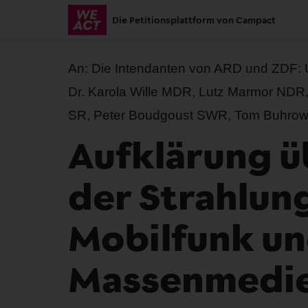
Skip
Die Petitionsplattform von Campact
to
main
content
An:
Die Intendanten von ARD und ZDF: U
Dr. Karola Wille MDR, Lutz Marmor NDR,
SR, Peter Boudgoust SWR, Tom Buhrow
Aufklärung ü
der Strahlung
Mobilfunk un
Massenmedie