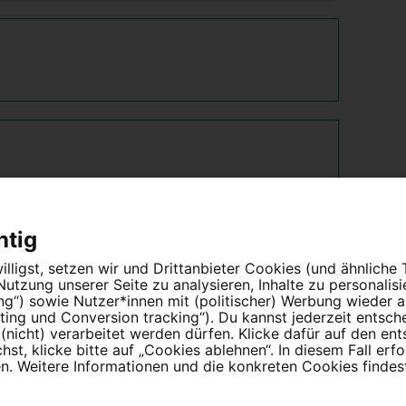
htig
lligst, setzen wir und Drittanbieter Cookies (und ähnliche
tzung unserer Seite zu analysieren, Inhalte zu personalis
ung“) sowie Nutzer*innen mit (politischer) Werbung wieder
ing und Conversion tracking“). Du kannst jederzeit entsch
nicht) verarbeitet werden dürfen. Klicke dafür auf den en
t, klicke bitte auf „Cookies ablehnen“. In diesem Fall erfo
 Weitere Informationen und die konkreten Cookies findest
Partnerprogramm
Erfolgreiche Petitionen
F