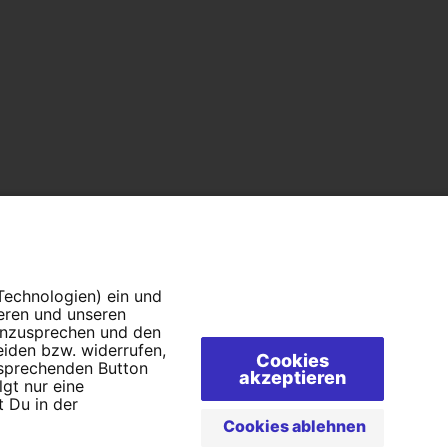
 Technologien) ein und
ieren und unseren
 anzusprechen und den
eiden bzw. widerrufen,
Cookies
tsprechenden Button
akzeptieren
lgt nur eine
 Du in der
AQs
Cookies ablehnen