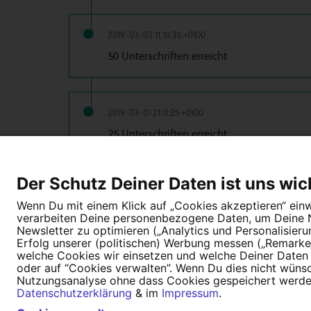
2019-03-03 11:51:35 +0100
50 Unterschriften erreicht
2019-03-01 21:11:25 +0100
25 Unterschriften erreicht
Der Schutz Deiner Daten ist uns wic
2019-03-01 08:12:01 +0100
Wenn Du mit einem Klick auf „Cookies akzeptieren“ einwi
10 Unterschriften erreicht
verarbeiten Deine personenbezogene Daten, um Deine Nu
Newsletter zu optimieren („Analytics und Personalisier
Erfolg unserer (politischen) Werbung messen („Remarket
welche Cookies wir einsetzen und welche Deiner Daten (
oder auf “Cookies verwalten”. Wenn Du dies nicht wünschs
Nutzungsanalyse ohne dass Cookies gespeichert werden.
Tipps für deine Petition
Darum WeAct
Datenschutzerklärung
& im
Impressum
.