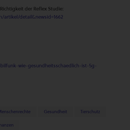
ichtigkeit der Reflex Studie:
/artikel/detail&newsid=1662
obilfunk-wie-gesundheitsschaedlich-ist-5g-
Menschenrechte
Gesundheit
Tierschutz
inanzen