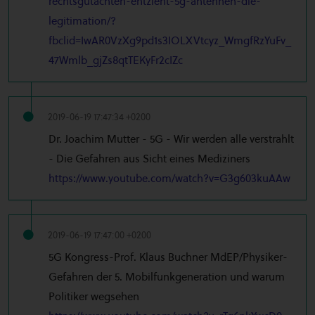
rechtsgutachten-entzieht-5g-antennen-die-
legitimation/?
fbclid=IwAR0VzXg9pd1s3IOLXVtcyz_WmgfRzYuFv_
47Wmlb_gjZs8qtTEKyFr2cIZc
2019-06-19 17:47:34 +0200
Dr. Joachim Mutter - 5G - Wir werden alle verstrahlt
- Die Gefahren aus Sicht eines Mediziners
https://www.youtube.com/watch?v=G3g603kuAAw
2019-06-19 17:47:00 +0200
5G Kongress-Prof. Klaus Buchner MdEP/Physiker-
Gefahren der 5. Mobilfunkgeneration und warum
Politiker wegsehen