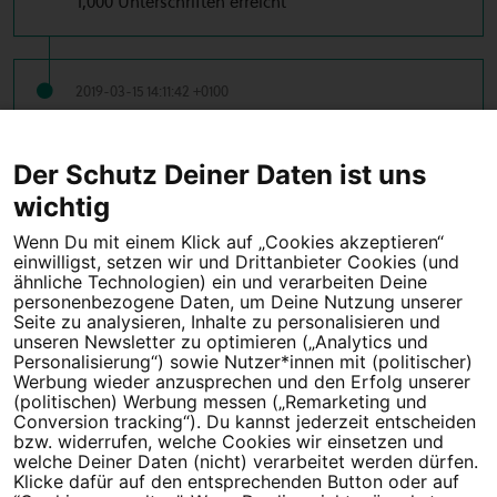
1,000 Unterschriften erreicht
2019-03-15 14:11:42 +0100
500 Unterschriften erreicht
Der Schutz Deiner Daten ist uns
← Vorherige
1
2
Nächste →
wichtig
Wenn Du mit einem Klick auf „Cookies akzeptieren“
einwilligst, setzen wir und Drittanbieter Cookies (und
Tipps für deine Petition
ähnliche Technologien) ein und verarbeiten Deine
personenbezogene Daten, um Deine Nutzung unserer
Darum WeAct
Partnerprogramm
Seite zu analysieren, Inhalte zu personalisieren und
unseren Newsletter zu optimieren („Analytics und
Personalisierung“) sowie Nutzer*innen mit (politischer)
Erfolgreiche Petitionen
FAQs
Werbung wieder anzusprechen und den Erfolg unserer
(politischen) Werbung messen („Remarketing und
Nutzungsbedingungen
Conversion tracking“). Du kannst jederzeit entscheiden
bzw. widerrufen, welche Cookies wir einsetzen und
Datenschutz
Impressum
welche Deiner Daten (nicht) verarbeitet werden dürfen.
Klicke dafür auf den entsprechenden Button oder auf
Cookie-Einstellungen