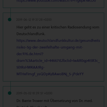
https://www.youtube.com/watch?v=rTg6pkYwcD0
2019-06-12 19:37:28 +0200
Hier geht es zu einer kritischen Radiosendung vom
Deutschlandfunk.
https://www.deutschlandfunkkultur.de/gesundheits
risiko-5g-der-zweifelhafte-umgang-mit-
der.976.de.html?
dram%3Aarticle_id=446671&fbclid=IwAR0qp4t5R3c_
501RsHWKAA1Rg-
MTHxFImgf_ysQDpKyBAwoBNj_5-jPdeYY
2019-05-02 10:39:57 +0200
Dr. Barrie Trower mit Übersetzung von Dr. med.