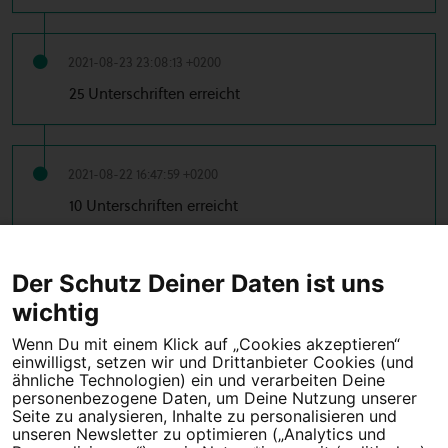
2021-08-23 23:08:13 +0200
25 Unterschriften erreicht
2021-08-22 16:47:59 +0200
10 Unterschriften erreicht
Der Schutz Deiner Daten ist uns
wichtig
Tipps für deine Petition
Wenn Du mit einem Klick auf „Cookies akzeptieren“
Darum WeAct
Partnerprogramm
einwilligst, setzen wir und Drittanbieter Cookies (und
ähnliche Technologien) ein und verarbeiten Deine
Erfolgreiche Petitionen
FAQs
personenbezogene Daten, um Deine Nutzung unserer
Seite zu analysieren, Inhalte zu personalisieren und
Nutzungsbedingungen
unseren Newsletter zu optimieren („Analytics und