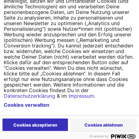
einwilligst, setzen wir und Drittanbieter Cookies (und
Tipps für deine Petition
ähnliche Technologien) ein und verarbeiten Deine
personenbezogene Daten, um Deine Nutzung unserer
Darum WeAct
Partnerprogramm
Seite zu analysieren, Inhalte zu personalisieren und
unseren Newsletter zu optimieren („Analytics und
Personalisierung“) sowie Nutzer*innen mit (politischer)
Erfolgreiche Petitionen
FAQs
Werbung wieder anzusprechen und den Erfolg unserer
(politischen) Werbung messen („Remarketing und
Nutzungsbedingungen
Conversion tracking“). Du kannst jederzeit entscheiden
bzw. widerrufen, welche Cookies wir einsetzen und
Datenschutz
Impressum
welche Deiner Daten (nicht) verarbeitet werden dürfen.
Klicke dafür auf den entsprechenden Button oder auf
Cookie-Einstellungen
“Cookies verwalten”. Wenn Du dies nicht wünschst,
klicke bitte auf „Cookies ablehnen“. In diesem Fall
erfolgt nur eine Nutzungsanalyse ohne dass Cookies
Campact
Powered by
gespeichert werden. Weitere Informationen und die
konkreten Cookies findest Du in der
Datenschutzerklärung
& im
Impressum
.
Cookies verwalten
Cookies akzeptieren
Cookies ablehnen
Powered by