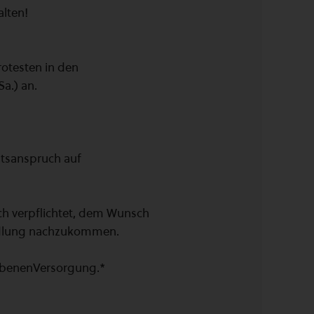
alten!
rotesten in den
a.) an.
htsanspruch auf
ich verpflichtet, dem Wunsch
ndlung nachzukommen.
liebenenVersorgung.*