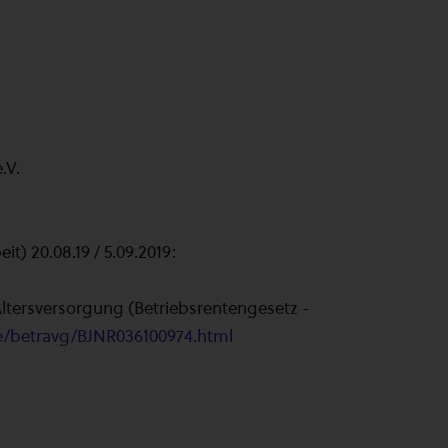
.V.
t) 20.08.19 / 5.09.2019:
Altersversorgung (Betriebsrentengesetz -
de/betravg/BJNR036100974.html