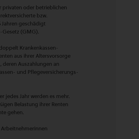
 privaten oder betrieblichen
irektversicherte bzw.
5 Jahren geschädigt
s-Gesetz (GMG).
 doppelt Krankenkassen-
enten aus ihrer Altersvorsorge
n, deren Auszahlungen an
assen- und Pflegeversicherungs-
er jedes Jahr werden es mehr.
%igen Belastung ihrer Renten
ente gehen.
R Arbeitnehmerinnen