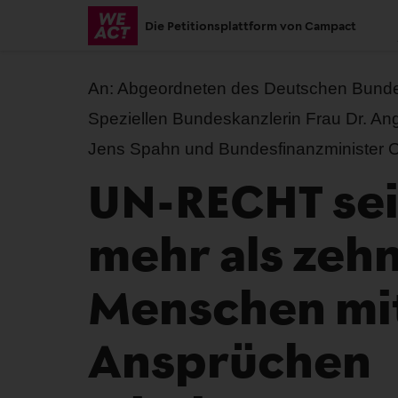
Skip
Die Petitionsplattform von Campact
to
main
content
An:
Abgeordneten des Deutschen Bunde
Speziellen Bundeskanzlerin Frau Dr. An
Jens Spahn und Bundesfinanzminister O
UN-RECHT sei
mehr als zehn
Menschen mi
Ansprüchen