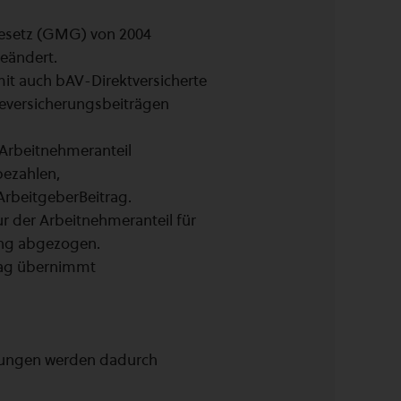
esetz (GMG) von 2004
eändert.
it auch bAV-Direktversicherte
eversicherungsbeiträgen
 Arbeitnehmeranteil
bezahlen,
rbeitgeberBeitrag.
r der Arbeitnehmeranteil für
ung abgezogen.
rag übernimmt
lungen werden dadurch