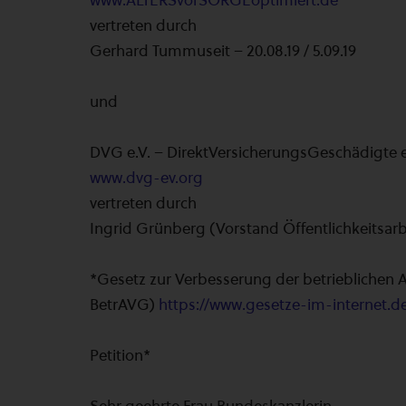
www.ALTERSvorSORGEoptimiert.de
vertreten durch
Gerhard Tummuseit – 20.08.19 / 5.09.19
und
DVG e.V. – DirektVersicherungsGeschädigte e
www.dvg-ev.org
vertreten durch
Ingrid Grünberg (Vorstand Öffentlichkeitsarbei
*Gesetz zur Verbesserung der betrieblichen 
BetrAVG)
https://www.gesetze-im-internet.
Petition*