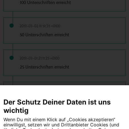
100 Unterschriften erreicht
2019-03-03 11:51:35 +0100
50 Unterschriften erreicht
2019-03-01 21:11:25 +0100
25 Unterschriften erreicht
2019-03-01 08:12:01 +0100
10 Unterschriften erreicht
Der Schutz Deiner Daten ist uns
wichtig
Wenn Du mit einem Klick auf „Cookies akzeptieren“
einwilligst, setzen wir und Drittanbieter Cookies (und